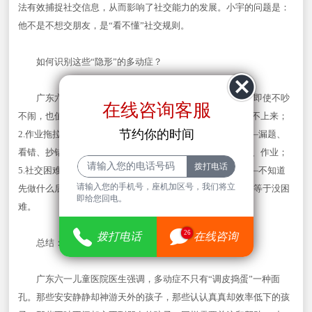
法有效捕捉社交信息，从而影响了社交能力的发展。小宇的问题是：
他不是不想交朋友，是“看不懂”社交规则。
如何识别这些“隐形”的多动症？
广东六一儿童医院医生建议，如果孩子出现以下情况，即使不吵
在线咨询客服
不闹，也值得关注：1.听课效率低——看似在听，但提问答不上来；
节约你的时间
2.作业拖拉——明明会做，但就是做不完；3.粗心错误多——漏题、
看错、抄错频繁发生；4.丢三落四——经常忘记带学习用品、作业；
5.社交困难——听不懂规则、交不到朋友；6.时间管理差——不知道
请输入您的手机号，座机加区号，我们将立
先做什么后做什么，做事没条理。安静不等于没问题，乖不等于没困
即给您回电。
难。
26
拨打电话
在线咨询
总结：隐形的不等于不存在的
广东六一儿童医院医生强调，多动症不只有“调皮捣蛋”一种面
孔。那些安安静静却神游天外的孩子，那些认认真真却效率低下的孩