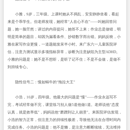
小雅，9岁，三年级。上课时她从不捣乱，安安静静坐着，看起
来是个乖学生。但老师发现，她经常“人在心不在”——叫她回答问
题，她一脸茫然；讲过的内容提问，她答不上来；作业总是做错，明
明是简单的题目，却因为漏看条件、抄错数字而出错。妈妈反映，小
雅在家写作业更慢，一道题能发呆半小时。来广东六一儿童医院评
估，注意力测试显示多项指标异常，诊断为注意缺陷为主型ADHD。
小雅的问题是：她不是不想听，是听了记不住；不是不会做，是做不
到持续专心。
隐性信号二：慢如蜗牛的“拖拉大王”
小浩，10岁，四年级。他最大的问题是“慢”——作业永远写不
完，考试经常做不完，课堂练习别人做5道他做1道。老师说他“态度
认真，就是效率低”，妈妈说他“磨蹭到让人崩溃”。来医院评估发现，
小浩的智力正常，但注意力的持续性极差，导致他无法在合理时间内
完成任务。小浩的问题是：他不是懒，是注意力断断续续，无法维持