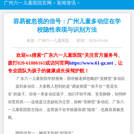
广州六一儿童医院官网
>
新闻资讯
>
容易被忽视的信号：广州儿童多动症在学
校隐性表现与识别方法
来源：广州六一儿童医院 时间：2026-05-08
欢迎wx搜索“广东六一儿童医院”关注官方服务号、
拨打020-61886161或访问官网
https://www.61-gz.net
，让
专业团队为孩子的健康成长保驾护航！
广东六一儿童医院学校视角：那些被老师忽略的“安静型”多动症
提到多动症，大多数人想到的是“调皮捣蛋”“坐不住”“惹是生
非”的孩子。但有一类多动症孩子，他们不吵不闹、安安静静，却同样
深受其扰——这就是注意缺陷为主型，俗称“安静型”多动症。广东六
一儿童医院医生指出，这类孩子在学校最容易“隐形”，也最容易被忽
视。
隐性信号一：神游天外的“好学生”