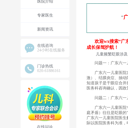
医院介绍
专家医生
“
新闻资讯
欢迎wx搜索“广东六
在线咨询
成长保驾护航！
24小时在线服务
儿童频繁眨眼涉及生
问题一：广东六一儿
门诊热线
020-61886161
广东六一儿童医院发育
激）、结膜炎症、抽动
知道孩子是干眼症合并
医务科咨询确认，因政策
问题二：广东六一儿
广东六一儿童医院专家
庭矛盾）往往是眨眼的
广东六一儿童医院医生
际以医院医务科为准，电话为
在线问诊