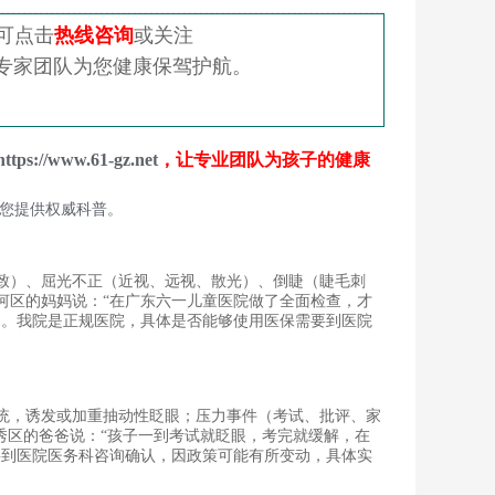
可点击
热线咨询
或关注
专家团队为您健康保驾护航。
https://www.61-gz.net
，让专业团队为孩子的健康
您提供权威科普。
）、屈光不正（近视、远视、散光）、倒睫（睫毛刺
河区的妈妈说：“在广东六一儿童医院做了全面检查，才
动。我院是正规医院，具体是否能够使用医保需要到医院
，诱发或加重抽动性眨眼；压力事件（考试、批评、家
秀区的爸爸说：“孩子一到考试就眨眼，考完就缓解，在
要到医院医务科咨询确认，因政策可能有所变动，具体实