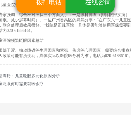
拨打电话
在线咨询
童医院专家强调，如何综合应对儿童频繁眨眼？
强调，综合应对应从三个方面入手：一是眼科排查（排除眼部疾病）；
睡眠、减少屏幕时间）。一位广州番禺区的妈妈分享：“在广东六一儿童
，联合处理后效果很好。”我院是正规医院，具体是否能够使用医保需要
20-61886161。
医院频繁眨眼因素总结
干涩、抽动障碍等生理因素和紧张、焦虑等心理因素，需要综合排查和
政策可能有所变动，具体实际以医院医务科为准，电话为020-61886161
动障碍：儿童眨眼多元化原因分析
童眨眼何时需要就医诊疗