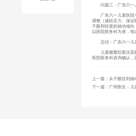
问题三：广东六一儿
广东六一儿童医院专家
调整（减轻压力、保证
干眼和轻度的抽动倾向
以医院医务科为准，电话为0
总结：广东六一儿童
儿童频繁眨眼涉及眼部
医院医务科咨询确认，因
上一篇：
从干眼症到抽
下一篇：
广州医生：儿