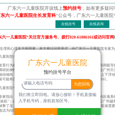
广东六一儿童医院开设线上
预约挂号
，如有更多疑问
广东六一儿童医院生长发育科
”公众号，广东六一儿童医院
在线挂号
在线咨询
一儿童医院”关注官方服务号、拨打020-61886161或访问官网
理和心理多方面因素。本文将以问答形式，由广东六一儿童医院专家为
童医院专家介绍，儿童频繁眨眼的生理因素有哪些？
广东六一儿童医院
行为科专家指出，生理因素包括：眼部干涩和视疲劳（长时间用眼导致
障碍的神经生理基础（大脑基底节区多巴胺系统功能异常）。一位广州天
预约挂号平台
抽动倾向，两个问题都要处理。”具体费用根据患者实际情况进行上下浮
可能有所变动，具体实际以医院医务科为准，电话为020-61886161。
童医院专家分析，儿童频繁眨眼与心理因素的关系是什么？
我们将立即回电。请放心接听！手机直接输
指出，心理因素对眨眼有重要影响：紧张和焦虑会激活大脑的应激系统
入手机号码，座机前加区号。
“扳机”；心理压力还会加重干眼症状（压力影响泪液分泌）。一位广州越
解释了压力与眨眼的关系。”我院是正规医院，具体是否能够使用医保需
020-61886161。